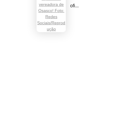
ofi...
r