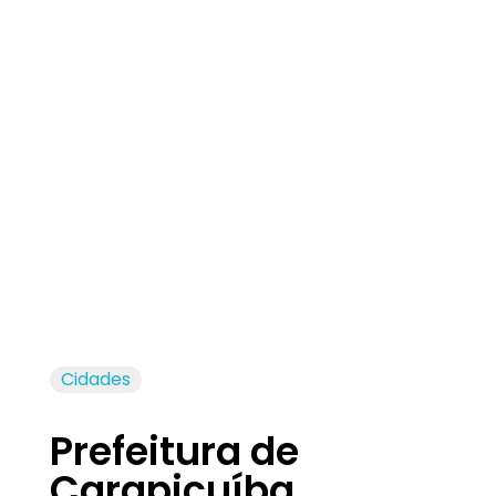
Jornal das Cidades
Informação que conecta comunidades, de cidade em cidade.
Cidades
Prefeitura de
Carapicuíba